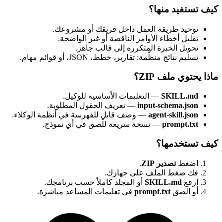
كيف تستفيد منها؟
توحيد طريقة العمل داخل فريقك أو مشروعك.
تقليل أخطاء الأوامر الناقصة أو غير الواضحة.
تحويل الخبرة المتكررة إلى قالب جاهز.
تسليم نتائج منظّمة: تقارير، خطط، JSON، أو قوائم مهام.
ماذا يحتوي ملف ZIP؟
SKILL.md
— التعليمات الأساسية للوكيل.
input-schema.json
— تعريف الحقول المطلوبة.
agent-skill.json
— وصف قابل للفهرسة في أنظمة الوكلاء.
prompt.txt
— نسخة سريعة للّصق في أي نموذج.
كيف تستخدمها؟
اضغط
تصدير ZIP
.
فك ضغط الملف على جهازك.
ارفع
SKILL.md
أو المجلد كاملاً حسب برنامجك.
أو الصق
prompt.txt
في تعليمات المساعد مباشرة.