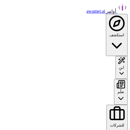
أوامر
awamer.ai
استكشف
ابنِ
تعلّم
للشركات