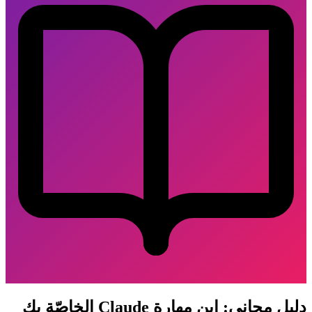
دليل مجاني: ابنِ مهارة Claude الخاصّة بك