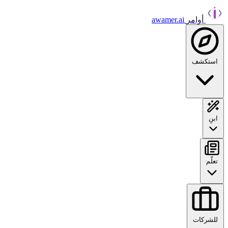
أوامر
awamer.ai
استكشف
ابنِ
تعلّم
للشركات