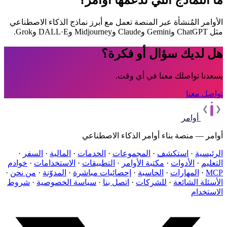
ما النماذج التي تدعمها أوامر؟
الأوامر المُنشأة عبر المنصة تعمل مع أبرز نماذج الذكاء الاصطناعي
مثل ChatGPT وGemini وClaude وMidjourney وDALL·E وGrok.
هل لديك سؤال أو فكرة؟
يسعدنا تواصلك معنا في أي وقت.
تواصل معنا
أوامر
أوامر — منصة بناء أوامر الذكاء الاصطناعي
الرئيسية
·
استكشف
·
المجموعات
·
الخدمات
·
المالية
·
السفر
·
التعليم
·
الأدوات
·
مكتبة الأوامر
·
التطبيقات
·
الاستخدامات
·
خوادم
MCP
·
المهارات
·
الحاسبة
·
إحصائيات مباشرة
·
المدوّنة
·
من نحن
·
الأسئلة الشائعة
·
للشركات
·
اتصل بنا
·
سياسة الخصوصية
·
شروط
الاستخدام