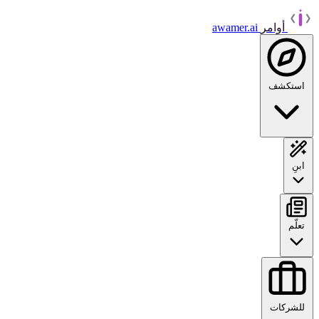
أوامر
awamer.ai
استكشف
ابنِ
تعلّم
للشركات