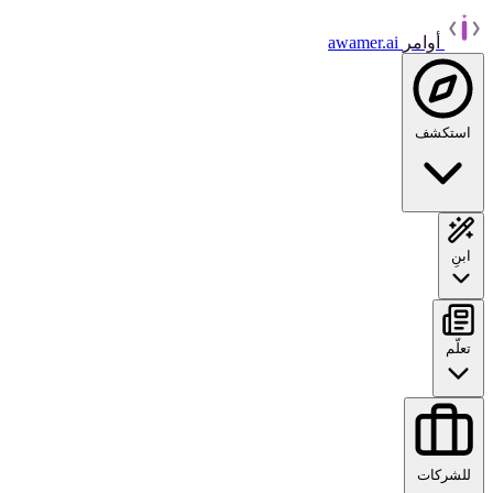
أوامر
awamer.ai
استكشف
ابنِ
تعلّم
للشركات