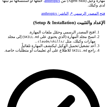
مهارة وكيل (Agent Skill) من
anthropics
. حمّلها أو استنسخها ثم ثبّتها
لدى وكيلك.
فتح المصدر الرسمي ↗
الناشر:
anthropics
الإعداد والتثبيت (Setup & Installation)
افتح المصدر الرسمي وحمّل ملفات المهارة.
انسخ مجلد المهارة (الذي يحتوي على
) إلى مجلد
SKILL.md
مهارات وكيلك، مثل
.
.claude/skills/
أعد تشغيل/تحميل الوكيل ليكتشف المهارة تلقائياً.
راجع
للاطّلاع على أي تعليمات أو متطلّبات خاصة.
SKILL.md