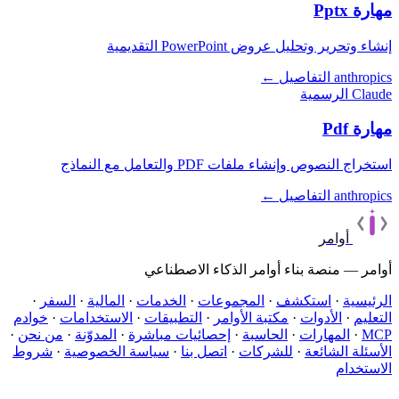
مهارة Pptx
إنشاء وتحرير وتحليل عروض PowerPoint التقديمية
anthropics
التفاصيل ←
Claude الرسمية
مهارة Pdf
استخراج النصوص وإنشاء ملفات PDF والتعامل مع النماذج
anthropics
التفاصيل ←
أوامر
أوامر — منصة بناء أوامر الذكاء الاصطناعي
الرئيسية
·
استكشف
·
المجموعات
·
الخدمات
·
المالية
·
السفر
·
التعليم
·
الأدوات
·
مكتبة الأوامر
·
التطبيقات
·
الاستخدامات
·
خوادم
MCP
·
المهارات
·
الحاسبة
·
إحصائيات مباشرة
·
المدوّنة
·
من نحن
·
الأسئلة الشائعة
·
للشركات
·
اتصل بنا
·
سياسة الخصوصية
·
شروط
الاستخدام