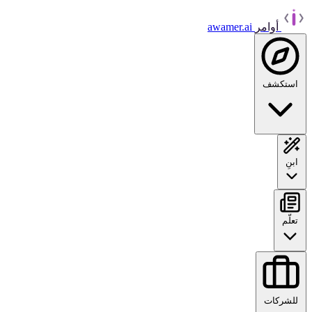
أوامر
awamer.ai
استكشف
ابنِ
تعلّم
للشركات