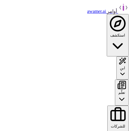
أوامر
awamer.ai
استكشف
ابنِ
تعلّم
للشركات