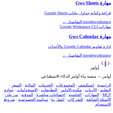
مهارة Gws Sheets
قراءة وكتابة جداول بيانات Google Sheets
googleworkspace
التفاصيل ←
مهارات Google Workspace CLI
مهارة Gws Calendar
إدارة تقاويم Google Calendar والأحداث
googleworkspace
التفاصيل ←
أوامر
أوامر — منصة بناء أوامر الذكاء الاصطناعي
الرئيسية
·
استكشف
·
المجموعات
·
الخدمات
·
المالية
·
السفر
·
التعليم
·
الأدوات
·
مكتبة الأوامر
·
التطبيقات
·
الاستخدامات
·
خوادم
MCP
·
المهارات
·
الحاسبة
·
إحصائيات مباشرة
·
المدوّنة
·
من نحن
·
الأسئلة الشائعة
·
للشركات
·
اتصل بنا
·
سياسة الخصوصية
·
شروط
الاستخدام