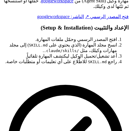
مهارة وكيل (Agent Skill) من
googleworkspace
. حمّلها أو استنسخها
ثم ثبّتها لدى وكيلك.
فتح المصدر الرسمي ↗
الناشر:
googleworkspace
الإعداد والتثبيت (Setup & Installation)
افتح المصدر الرسمي وحمّل ملفات المهارة.
انسخ مجلد المهارة (الذي يحتوي على
) إلى مجلد
SKILL.md
مهارات وكيلك، مثل
.
.claude/skills/
أعد تشغيل/تحميل الوكيل ليكتشف المهارة تلقائياً.
راجع
للاطّلاع على أي تعليمات أو متطلّبات خاصة.
SKILL.md