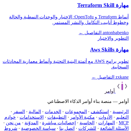
مهارة Terraform Skill
أنماط Terraform و OpenTofu: الاختبار والوحدات النمطية والحالة
وخطوط أنابيب التكامل والنشر المستمر.
antonbabenko
التفاصيل ←
التطوير والاختبار
مهارة Aws Skills
تطوير برامج AWS مع أتمتة البنية التحتية وأنماط معمارية المحادثات
السحابية.
zxkane
التفاصيل ←
أوامر
أوامر — منصة بناء أوامر الذكاء الاصطناعي
الرئيسية
·
استكشف
·
المجموعات
·
الخدمات
·
المالية
·
السفر
·
التعليم
·
الأدوات
·
مكتبة الأوامر
·
التطبيقات
·
الاستخدامات
·
خوادم
MCP
·
المهارات
·
الحاسبة
·
إحصائيات مباشرة
·
المدوّنة
·
من نحن
·
الأسئلة الشائعة
·
للشركات
·
اتصل بنا
·
سياسة الخصوصية
·
شروط