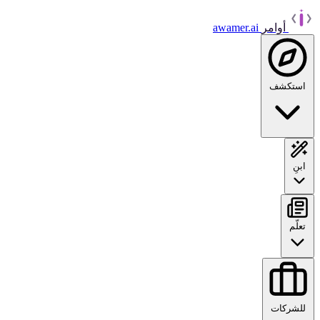
أوامر
awamer.ai
استكشف
ابنِ
تعلّم
للشركات