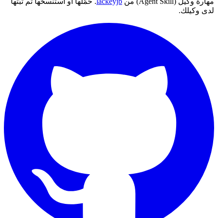
مهارة وكيل (Agent Skill) من
lackeyjb
. حمّلها أو استنسخها ثم ثبّتها
لدى وكيلك.