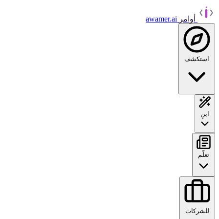
أوامر
awamer.ai
استكشف
ابنِ
تعلّم
للشركات