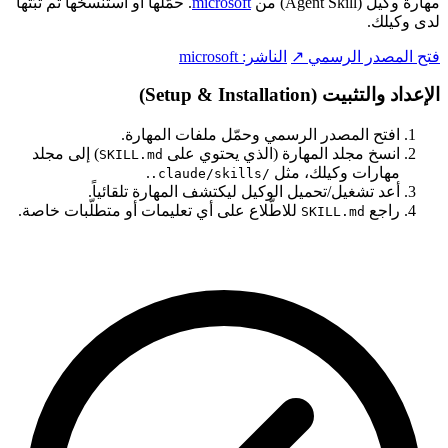
مهارة وكيل (Agent Skill) من
microsoft
. حمّلها أو استنسخها ثم ثبّتها
لدى وكيلك.
فتح المصدر الرسمي ↗
الناشر:
microsoft
الإعداد والتثبيت (Setup & Installation)
افتح المصدر الرسمي وحمّل ملفات المهارة.
انسخ مجلد المهارة (الذي يحتوي على
) إلى مجلد
SKILL.md
مهارات وكيلك، مثل
.
.claude/skills/
أعد تشغيل/تحميل الوكيل ليكتشف المهارة تلقائياً.
راجع
للاطّلاع على أي تعليمات أو متطلّبات خاصة.
SKILL.md