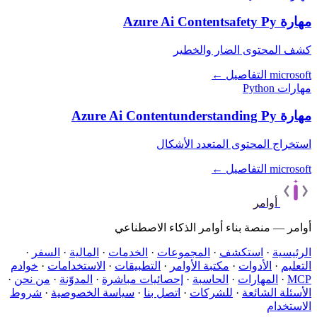
مهارة Azure Ai Contentsafety Py
كشف المحتوى الضار والخطير
microsoft
التفاصيل ←
مهارات Python
مهارة Azure Ai Contentunderstanding Py
استخراج المحتوى المتعدد الأشكال
microsoft
التفاصيل ←
أوامر
أوامر — منصة بناء أوامر الذكاء الاصطناعي
الرئيسية
·
استكشف
·
المجموعات
·
الخدمات
·
المالية
·
السفر
·
التعليم
·
الأدوات
·
مكتبة الأوامر
·
التطبيقات
·
الاستخدامات
·
خوادم
MCP
·
المهارات
·
الحاسبة
·
إحصائيات مباشرة
·
المدوّنة
·
من نحن
·
الأسئلة الشائعة
·
للشركات
·
اتصل بنا
·
سياسة الخصوصية
·
شروط
الاستخدام