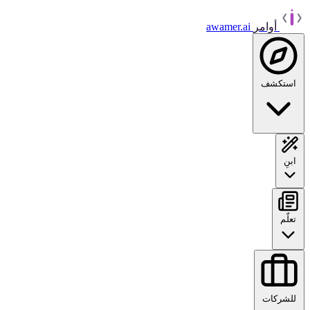
أوامر
awamer.ai
استكشف
ابنِ
تعلّم
للشركات