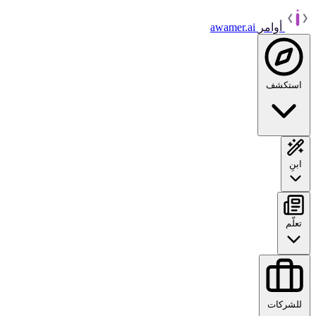
أوامر
awamer.ai
استكشف
ابنِ
تعلّم
للشركات