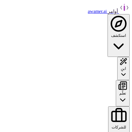
أوامر
awamer.ai
استكشف
ابنِ
تعلّم
للشركات