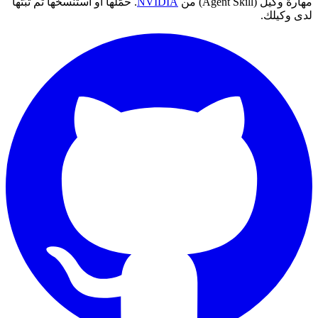
مهارة وكيل (Agent Skill) من
NVIDIA
. حمّلها أو استنسخها ثم ثبّتها
لدى وكيلك.