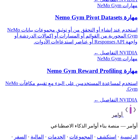
مهارات NeMo Gym
مهارة Nemo Gym Pivot Datasets
استخدم عند إنشاء أو التحقق من أو توثيق مجموعات بيانات NeMo
Gym المحورية من القوائم أو المسارات أو إكمالات الدردشة أو
واجهة Responses API أو عناصر استدعاءات الأدوات.
NVIDIA
التفاصيل ←
مهارات NeMo Gym
مهارة Nemo Gym Reward Profiling
استخدم لمساعدة المستخدمين على البدء مع تقييم مكافآت NeMo
Gym.
NVIDIA
التفاصيل ←
أوامر
أوامر — منصة بناء أوامر الذكاء الاصطناعي
الرئيسية
·
استكشف
·
المجموعات
·
الخدمات
·
المالية
·
السفر
·