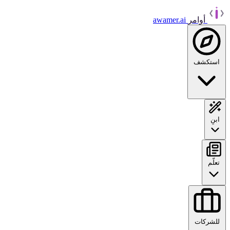
أوامر
awamer.ai
استكشف
ابنِ
تعلّم
للشركات