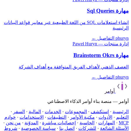
مهارة Sql Queries
إنشاء استعلامات SQL من اللغة الطبيعية عبر معايير قواعد البيانات
الرئيسية
phuryn
التفاصيل ←
إدارة منتجات — Paweł Huryn
مهارة Brainstorm Okrs
العصف الذهني لأهداف الفريق المتوافقة مع أهداف الشركة
phuryn
التفاصيل ←
أوامر
أوامر — منصة بناء أوامر الذكاء الاصطناعي
الرئيسية
·
استكشف
·
المجموعات
·
الخدمات
·
المالية
·
السفر
·
التعليم
·
الأدوات
·
مكتبة الأوامر
·
التطبيقات
·
الاستخدامات
·
خوادم
MCP
·
المهارات
·
الحاسبة
·
إحصائيات مباشرة
·
المدوّنة
·
من نحن
·
الأسئلة الشائعة
·
للشركات
·
اتصل بنا
·
سياسة الخصوصية
·
شروط