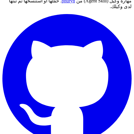
مهارة وكيل (Agent Skill) من
phuryn
. حمّلها أو استنسخها ثم ثبّتها
لدى وكيلك.