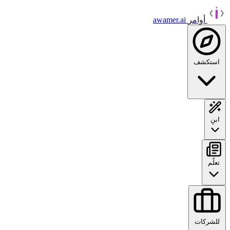
أوامر
awamer.ai
استكشف
ابنِ
تعلّم
للشركات