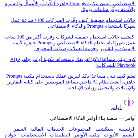
الاصطناعي. أنشئ مكتبة Prompts جاهزة للكتابة والأعمال والتسويق
والأتمتة ووفّر ساعات يوميًا.
حالات استخدام حقيقية: كيف وفّرت الشركات 100+ ساعة عمل
شهريًا باستخدام Prompts والذكاء الاصطناعي
اكتشف حالات استخدام حقيقية لشركات وفرت أكثر من 100 ساعة
عمل شهريًا باستخدام الذكاء الاصطناعي وPrompts جاهزة لأتمتة
الإيميلات والتقارير وخدمة العملاء وصناعة المحتوى.
كيف تبني مساعدًا ذكيًا لفريقك باستخدام مكتبة أوامر جاهزة (AI
Playbook للشركات)
تعلم كيف تبني مساعدًا ذكيًا لفريق عملك باستخدام مكتبة Prompts
جاهزة. أنشئ نظام AI داخلي يساعد الموظفين على كتابة التقارير
والإيميلات والتحليل وزيادة الإنتاجية.
أوامر
أوامر — منصة بناء أوامر الذكاء الاصطناعي
الرئيسية
·
استكشف
·
المجموعات
·
الخدمات
·
المالية
·
السفر
·
التعليم
·
الأدوات
·
مكتبة الأوامر
·
التطبيقات
·
الاستخدامات
·
خوادم