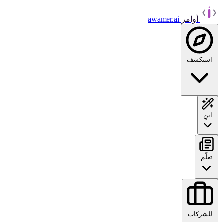
أوامر
awamer.ai
استكشف
ابنِ
تعلّم
للشركات