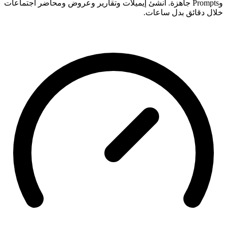
وPrompts جاهزة. أنشئ إيميلات وتقارير وعروض ومحاضر اجتماعات
خلال دقائق بدل ساعات.