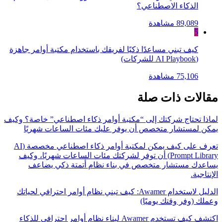
الذكاء الاصطناعي؟
89,089 مشاهدة
5
كيف تبني مساعدًا ذكيًا لفريقك باستخدام مكتبة أوامر جاهزة
(AI Playbook للشركات)
75,106 مشاهدة
مقالات ذات صلة
لماذا تحتاج شركتك إلى “مكتبة أوامر ذكاء اصطناعي” خاصة؟ وكيف
يمكن لمستشار متخصص أن يوفر عليك مئات الساعات شهريًا
تعرف على كيف يمكن لمكتبة أوامر ذكاء اصطناعي مخصصة (AI
Prompt Library) أن توفر لشركتك مئات الساعات شهريًا، وكيف
يساعدك مستشار متخصص في بناء نظام أتمتة ذكي يضاعف
الإنتاجية.
الدليل لاستخدام Awamer: كيف تبني نظام أوامر احترافي لحياتك
وعملك (وفر وقتك يوميًا)
اكتشف كيف تستخدم Awamer لبناء نظام أوامر احترافي للذكاء