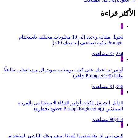
الأكثر قراءة
1
تحويل مقالة واحدة إلى 10 محتويات مختلفة باستخدام
Prompts ذكية (ضاعف إنتاجيتك 10×)
97,234 مشاهدة
2
أوامر تساعدك على كتابة بوستات سوشيال ميديا تجلب تفاعلًا
عاليًا (100+ Prompt جاهز)
91,966 مشاهدة
3
الدليل الشامل لكتابة أوامر الذكاء الاصطناعي بالعربية
للمبتدئين (Prompt Engineering خطوة بخطوة)
89,353 مشاهدة
4
كيف تبني عرضًا تقديميًا مُقنعًا لمشروعك الناشئ باستخدام