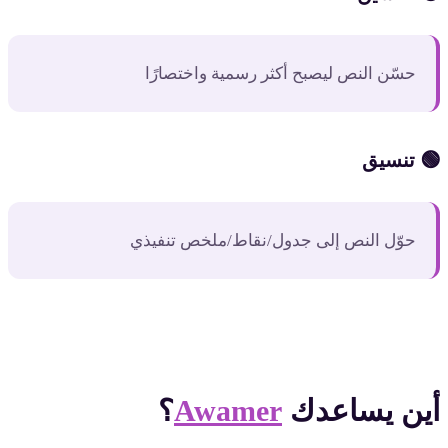
حسّن النص ليصبح أكثر رسمية واختصارًا
🟢 تنسيق
حوّل النص إلى جدول/نقاط/ملخص تنفيذي
أين يساعدك
Awamer
؟