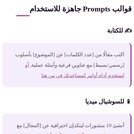
الب Prompts جاهزة للاستخدام
️ للكتابة
اكتب مقالًا من [عدد الكلمات] عن [الموضوع] بأسلوب
[رسمي/بسيط] مع عناوين فرعية وأمثلة عملية,
أو
استخدم أداة أوامر لمساعدتك في من هنا
 للسوشيال ميديا
أنشئ 10 منشورات لينكدإن احترافية عن [المجال] مع