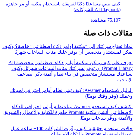
كيف تبني مساعدًا ذكيًا لفريقك باستخدام مكتبة أوامر جاهزة
(AI Playbook للشركات)
75,107 مشاهدة
قالات ذات صلة
ماذا تحتاج شركتك إلى “مكتبة أوامر ذكاء اصطناعي” خاصة؟ وكيف
مكن لمستشار متخصص أن يوفر عليك مئات الساعات شهريًا
تعرف على كيف يمكن لمكتبة أوامر ذكاء اصطناعي مخصصة (AI
Prompt Library) أن توفر لشركتك مئات الساعات شهريًا، وكيف
ساعدك مستشار متخصص في بناء نظام أتمتة ذكي يضاعف
لإنتاجية.
الدليل لاستخدام Awamer: كيف تبني نظام أوامر احترافي لحياتك
عملك (وفر وقتك يوميًا)
اكتشف كيف تستخدم Awamer لبناء نظام أوامر احترافي للذكاء
الاصطناعي. أنشئ مكتبة Prompts جاهزة للكتابة والأعمال والتسويق
الأتمتة ووفّر ساعات يوميًا.
حالات استخدام حقيقية: كيف وفّرت الشركات 100+ ساعة عمل
ريًا باستخدام Prompts والذكاء الاصطناعي