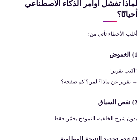
ماذا تفشل أوامر الذكاء الاصطناعي
حيانًا؟
غلب الأخطاء تأتي من:
لغموض
اكتب تقرير"
 تقرير عن ماذا؟ لمن؟ كم صفحة؟
 السياق
دون شرح الخلفية، النموذج يخمّن فقط.
 النتيجة المطلوبة