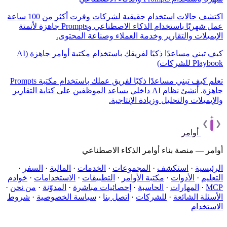
اكتشف حالات استخدام حقيقية لشركات وفرت أكثر من 100 ساعة
عمل شهريًا باستخدام الذكاء الاصطناعي وPrompts جاهزة لأتمتة
لإيميلات والتقارير وخدمة العملاء وصناعة المحتوى.
كيف تبني مساعدًا ذكيًا لفريقك باستخدام مكتبة أوامر جاهزة (AI
Playbo للشركات)
تعلم كيف تبني مساعدًا ذكيًا لفريق عملك باستخدام مكتبة Prompts
جاهزة. أنشئ نظام AI داخلي يساعد الموظفين على كتابة التقارير
الإيميلات والتحليل وزيادة الإنتاجية.
أوامر
وامر — منصة بناء أوامر الذكاء الاصطناعي
لرئيسية
·
استكشف
·
المجموعات
·
الخدمات
·
المالية
·
السفر
·
لتعليم
·
الأدوات
·
مكتبة الأوامر
·
التطبيقات
·
الاستخدامات
·
خوادم
MC
·
المهارات
·
الحاسبة
·
إحصائيات مباشرة
·
المدوّنة
·
من نحن
·
لأسئلة الشائعة
·
للشركات
·
اتصل بنا
·
سياسة الخصوصية
·
شروط
لاستخدام