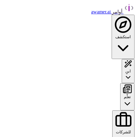
أوامر
awamer.ai
استكشف
ابنِ
تعلّم
للشركات