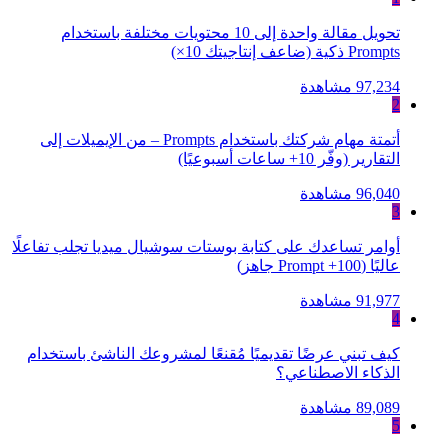
تحويل مقالة واحدة إلى 10 محتويات مختلفة باستخدام
Prompts ذكية (ضاعف إنتاجيتك 10×)
97,234 مشاهدة
2
أتمتة مهام شركتك باستخدام Prompts – من الإيميلات إلى
التقارير (وفّر 10+ ساعات أسبوعيًا)
96,040 مشاهدة
3
أوامر تساعدك على كتابة بوستات سوشيال ميديا تجلب تفاعلًا
عاليًا (100+ Prompt جاهز)
91,977 مشاهدة
4
كيف تبني عرضًا تقديميًا مُقنعًا لمشروعك الناشئ باستخدام
الذكاء الاصطناعي؟
89,089 مشاهدة
5