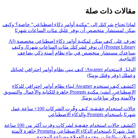
مقالات ذات صلة
لماذا تحتاج شركتك إلى “مكتبة أوامر ذكاء اصطناعي” خاصة؟ وكيف
يمكن لمستشار متخصص أن يوفر عليك مئات الساعات شهريًا
تعرف على كيف يمكن لمكتبة أوامر ذكاء اصطناعي مخصصة (AI
Prompt Library) أن توفر لشركتك مئات الساعات شهريًا، وكيف
يساعدك مستشار متخصص في بناء نظام أتمتة ذكي يضاعف
الإنتاجية.
الدليل لاستخدام Awamer: كيف تبني نظام أوامر احترافي لحياتك
وعملك (وفر وقتك يوميًا)
اكتشف كيف تستخدم Awamer لبناء نظام أوامر احترافي للذكاء
الاصطناعي. أنشئ مكتبة Prompts جاهزة للكتابة والأعمال والتسويق
والأتمتة ووفّر ساعات يوميًا.
حالات استخدام حقيقية: كيف وفّرت الشركات 100+ ساعة عمل
شهريًا باستخدام Prompts والذكاء الاصطناعي
اكتشف حالات استخدام حقيقية لشركات وفرت أكثر من 100 ساعة
عمل شهريًا باستخدام الذكاء الاصطناعي وPrompts جاهزة لأتمتة
الإيميلات والتقارير وخدمة العملاء وصناعة المحتوى.