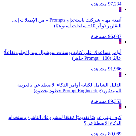
97,234 مشاهدة
2
أتمتة مهام شركتك باستخدام Prompts – من الإيميلات إلى
التقارير (وفّر 10+ ساعات أسبوعيًا)
96,037 مشاهدة
3
أوامر تساعدك على كتابة بوستات سوشيال ميديا تجلب تفاعلًا
عاليًا (100+ Prompt جاهز)
91,966 مشاهدة
4
الدليل الشامل لكتابة أوامر الذكاء الاصطناعي بالعربية
للمبتدئين (Prompt Engineering خطوة بخطوة)
89,353 مشاهدة
5
كيف تبني عرضًا تقديميًا مُقنعًا لمشروعك الناشئ باستخدام
الذكاء الاصطناعي؟
89,089 مشاهدة