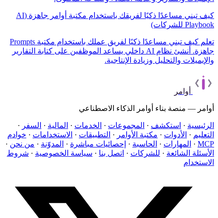
كيف تبني مساعدًا ذكيًا لفريقك باستخدام مكتبة أوامر جاهزة (AI
Playbook للشركات)
تعلم كيف تبني مساعدًا ذكيًا لفريق عملك باستخدام مكتبة Prompts
جاهزة. أنشئ نظام AI داخلي يساعد الموظفين على كتابة التقارير
والإيميلات والتحليل وزيادة الإنتاجية.
أوامر
أوامر — منصة بناء أوامر الذكاء الاصطناعي
الرئيسية
·
استكشف
·
المجموعات
·
الخدمات
·
المالية
·
السفر
·
التعليم
·
الأدوات
·
مكتبة الأوامر
·
التطبيقات
·
الاستخدامات
·
خوادم
MCP
·
المهارات
·
الحاسبة
·
إحصائيات مباشرة
·
المدوّنة
·
من نحن
·
الأسئلة الشائعة
·
للشركات
·
اتصل بنا
·
سياسة الخصوصية
·
شروط
الاستخدام