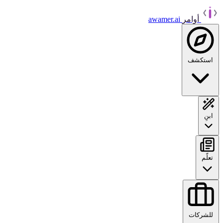
أوامر
awamer.ai
استكشف
ابنِ
تعلّم
للشركات