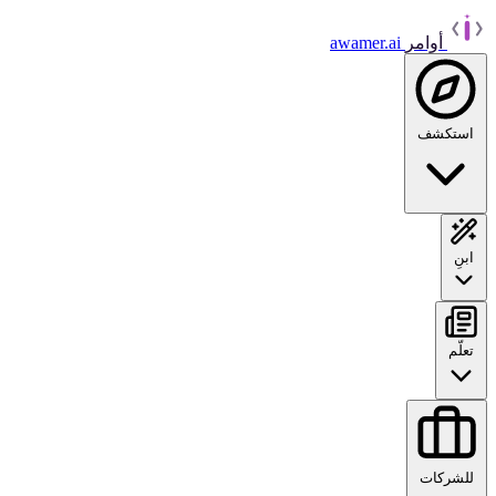
أوامر
awamer.ai
استكشف
ابنِ
تعلّم
للشركات