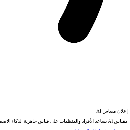
إعلان
مقياس AI
مقياس AI يساعد الأفراد والمنظمات على قياس جاهزية الذكاء الاصطناعي، ثم الانتقال من التشخيص إلى خارطة طريق عملية للتبنّي.