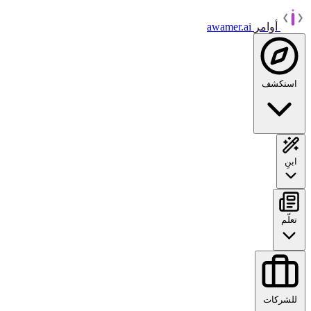
أوامر
awamer.ai
استكشف
ابنِ
تعلّم
للشركات